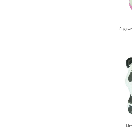
Игрушк
Иг