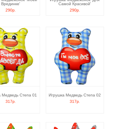
Врединке'
Самой Красивой'
290р.
290р.
 Медведь Степа 01
Игрушка Медведь Степа 02
317р.
317р.