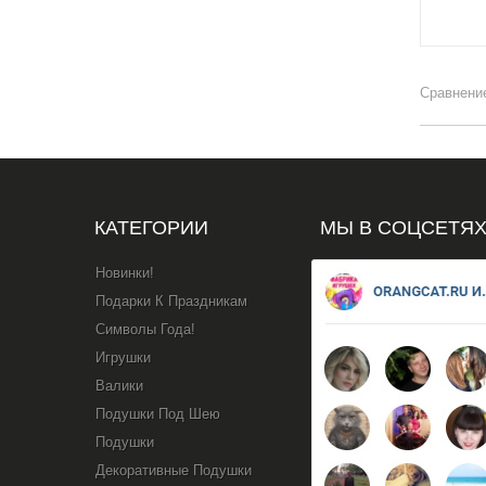
КАТЕГОРИИ
МЫ В СОЦСЕТЯ
Новинки!
Подарки К Праздникам
Символы Года!
Игрушки
Валики
Подушки Под Шею
Подушки
Декоративные Подушки