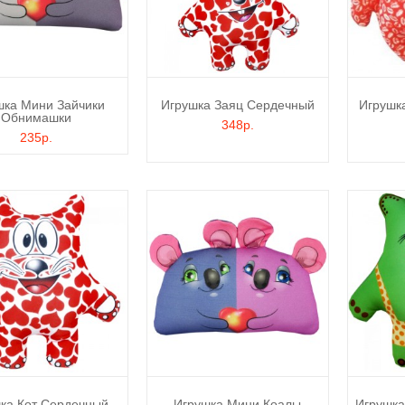
шка Мини Зайчики
Игрушка Заяц Сердечный
Игрушк
Обнимашки
348р.
235р.
ка Кот Сердечный
Игрушка Мини Коалы
Игрушка