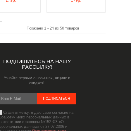
179р.
179р.
Показано 1 - 24 из 50 товаров
ПОДПИШИТЕСЬ НА НАШУ
РАССЫЛКУ!
Узнайте первым о новинках, акциях и
скидках!
ПОДПИСАТЬСЯ
Ставя отметку, я даю свое согласие на
бработку моих персональных данных в
оответствии с законом №152-ФЗ «О
ерсональных данных» от 27.07.2006 и