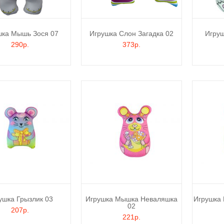
шка Мышь Зося 07
Игрушка Слон Загадка 02
Игру
290р.
373р.
ушка Грызлик 03
Игрушка Мышка Неваляшка
Игрушка
02
207р.
221р.