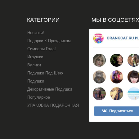
КАТЕГОРИИ
МЫ В СОЦСЕТЯ
Новинки!
Подарки К Праздникам
Символы Года!
Игрушки
Валики
Подушки Под Шею
Подушки
Декоративные Подушки
Популярное
УПАКОВКА ПОДАРОЧНАЯ