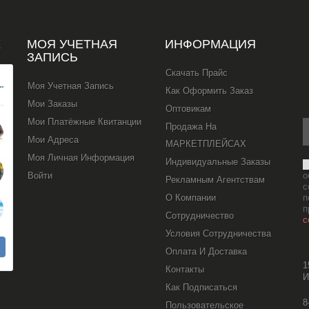
Х
МОЯ УЧЕТНАЯ
ИНФОРМАЦИЯ
ЗАПИСЬ
Скачать Прайс
Моя Учетная Запись
Как Оформить Заказ
Мои Заказы
Оптовикам
Мои Платёжные Квитанции
Продажа На
Мои Адреса
МАРКЕТПЛЕЙСАХ
Моя Личная Информация
Индивидуальные Заказы
Войти
о
Рекламным Агентствам
с
О Компании
п
п
Сотрудничество
с
Условия Сотрудничества
Оплата И Доставка
1
Контакты
И
Как Подписаться
8
Пользовательское