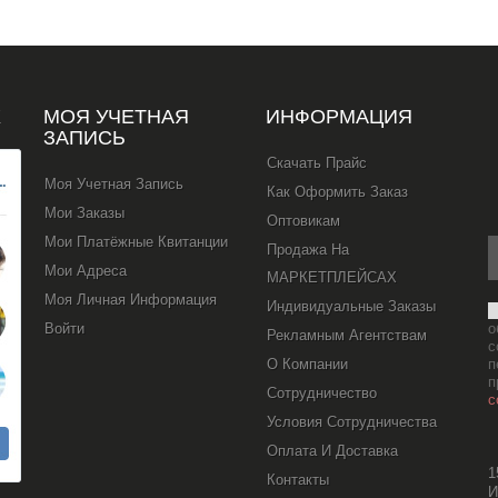
Х
МОЯ УЧЕТНАЯ
ИНФОРМАЦИЯ
ЗАПИСЬ
Скачать Прайс
Моя Учетная Запись
Как Оформить Заказ
Мои Заказы
Оптовикам
Мои Платёжные Квитанции
Продажа На
Мои Адреса
МАРКЕТПЛЕЙСАХ
Моя Личная Информация
Индивидуальные Заказы
Войти
о
Рекламным Агентствам
с
О Компании
п
п
Сотрудничество
с
Условия Сотрудничества
Оплата И Доставка
1
Контакты
И