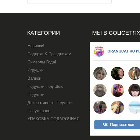
КАТЕГОРИИ
МЫ В СОЦСЕТЯ
Новинки!
Подарки К Праздникам
Символы Года!
Игрушки
Валики
Подушки Под Шею
Подушки
Декоративные Подушки
Популярное
УПАКОВКА ПОДАРОЧНАЯ