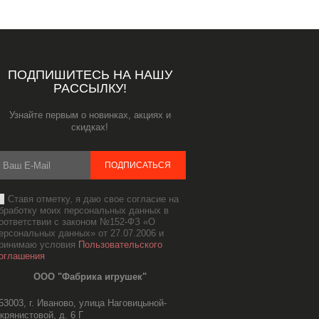
ПОДПИШИТЕСЬ НА НАШУ
РАССЫЛКУ!
Узнайте первым о новинках, акциях и
скидках!
ПОДПИСАТЬСЯ
Ставя отметку, я даю свое согласие на
бработку моих персональных данных в
оответствии с законом №152-ФЗ «О
ерсональных данных» от 27.07.2006 и
ринимаю условия
Пользовательского
оглашения
ООО "Фабрика игрушек"
53003, г. Иваново, улица Наговицыной-
крянистовой, д. 6 Г