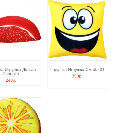
а Игрушка Долька
Подушка Игрушка Смайл 01
Граната
390р.
248р.