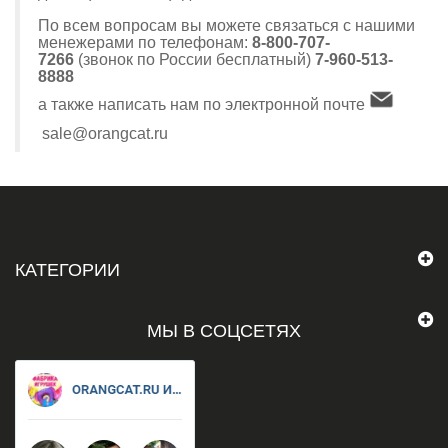
По всем вопросам вы можете связаться с нашими
менежерами по телефонам:
8-800-707-
7266
(звонок по России бесплатный)
7-960-513-
8888
а также написать нам по электронной почте
sale@orangcat.ru
КАТЕГОРИИ
МЫ В СОЦСЕТЯХ