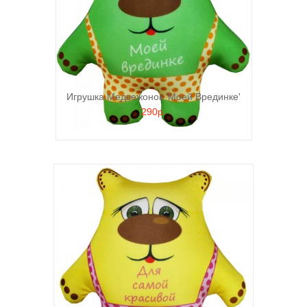
Игрушка Медвежонок 'Моей Врединке'
290р.