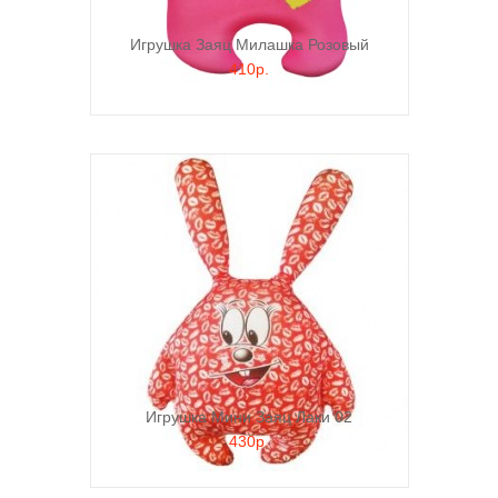
Игрушка Заяц Милашка Розовый
410р.
Игрушка Мини Заяц Лаки 02
430р.