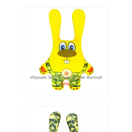
Игрушка Заяц В Камуфляже Желтый
348р.