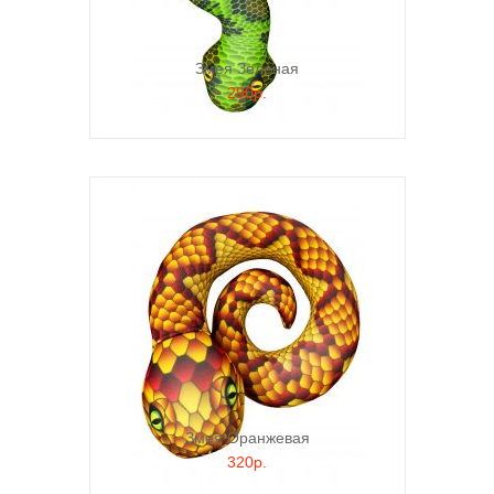
Змея Зеленая
290р.
Змея Оранжевая
320р.