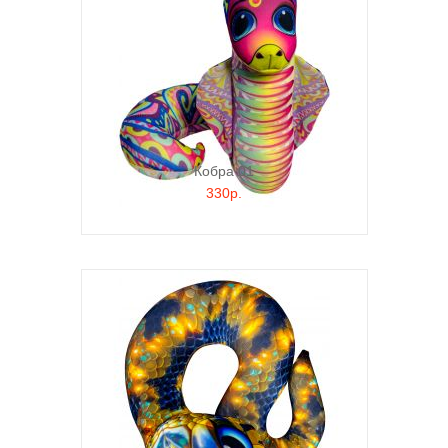
Кобра 01
330р.