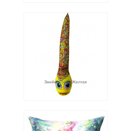
Змейка Голди Желтая
275р.