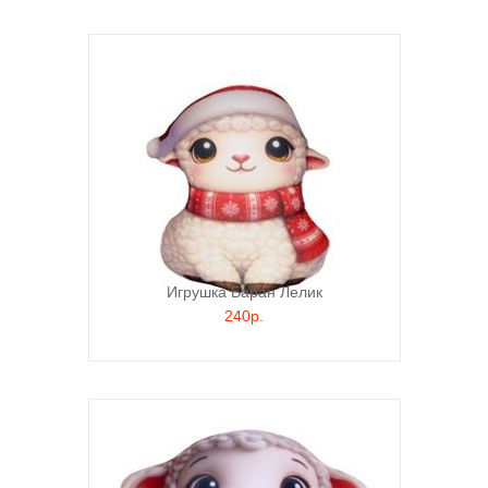
Игрушка Баран Лелик
240р.