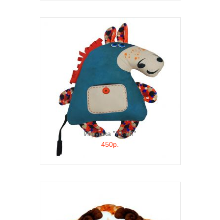
Игрушка "Юлий"
450р.