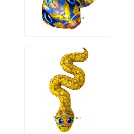
Змея Золотистая
305р.
Змея Золотая
290р.