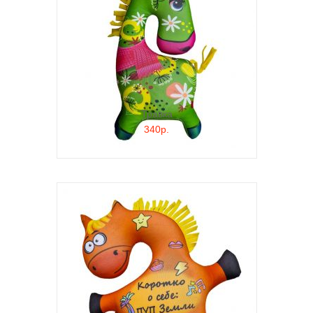
Травка
340р.