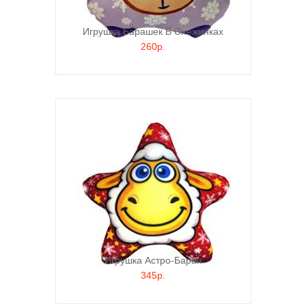
Игрушка Барашек В Снежинках
260р.
Игрушка Астро-Баран
345р.