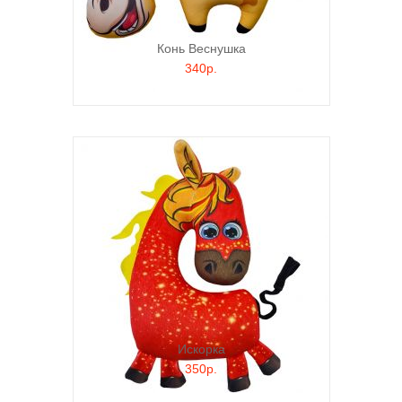
Конь Веснушка
340р.
Искорка
350р.