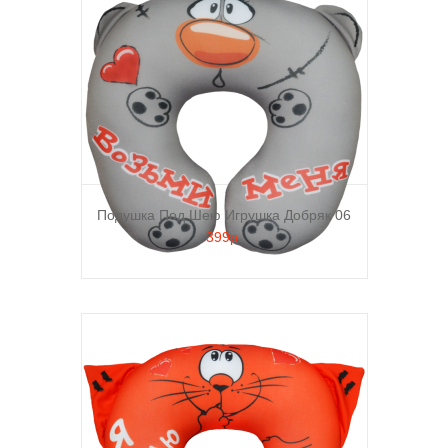
Подушка Под Шею Игрушка Добряк 06
399р.