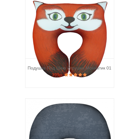
Подушка Под Шею Игрушка Мохнатик 01
399р.