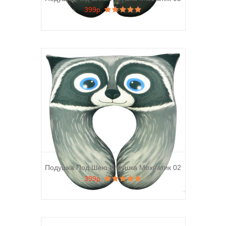
399р.
Подушка Под Шею Игрушка Мохнатик 02
399р.