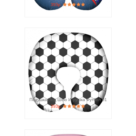
393р.
Подушка Под Шею Игрушка Футбол 01
393р.