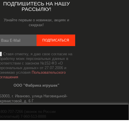
ПОДПИШИТЕСЬ НА НАШУ
РАССЫЛКУ!
Узнайте первым о новинках, акциях и
скидках!
ПОДПИСАТЬСЯ
Ставя отметку, я даю свое согласие на
бработку моих персональных данных в
оответствии с законом №152-ФЗ «О
ерсональных данных» от 27.07.2006 и
ринимаю условия
Пользовательского
оглашения
ООО "Фабрика игрушек"
53003, г. Иваново, улица Наговицыной-
крянистовой, д. 6 Г
-800-707-7266
(звонок по России
есплатный)
7-960-513-8888
ale@orangcat.ru
,
info@orangcat.ru