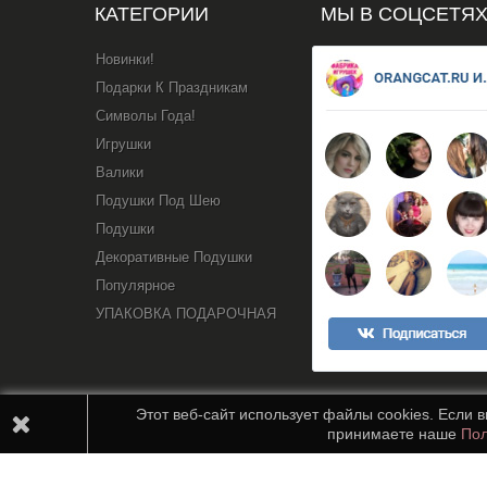
КАТЕГОРИИ
МЫ В СОЦСЕТЯ
Новинки!
Подарки К Праздникам
Символы Года!
Игрушки
Валики
Подушки Под Шею
Подушки
Декоративные Подушки
Популярное
УПАКОВКА ПОДАРОЧНАЯ
Этот веб-сайт использует файлы cookies. Если 
принимаете наше
Пол