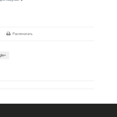
Распечатать
gle+