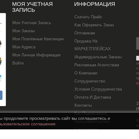
Х
МОЯ УЧЕТНАЯ
ИНФОРМАЦИЯ
ЗАПИСЬ
Скачать Прайс
Моя Учетная Запись
Как Оформить Заказ
Мои Заказы
Оптовикам
Мои Платёжные Квитанции
Продажа На
Мои Адреса
МАРКЕТПЛЕЙСАХ
Моя Личная Информация
Индивидуальные Заказы
Войти
о
Рекламным Агентствам
с
О Компании
п
п
Сотрудничество
с
Условия Сотрудничества
Оплата И Доставка
1
Контакты
И
Как Подписаться
вы продолжите просматривать сайт вы соглашаетесь и
8
Пользовательское
ьзовательское соглашение
б
Соглашение
s